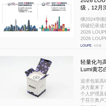
2026 
级，12月
继2024华南
得破纪录成
2026 L
2026 L
LOUPE
·
6月前
轻量化与高
Lumi黄芯
追求包装高
决方案来了！
个人护理及
于芬兰奥卢