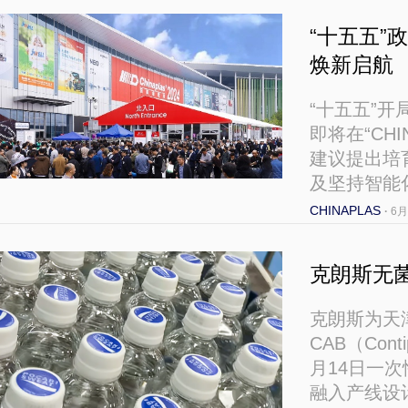
“十五五”政
焕新启航
“十五五”
即将在“CHI
建议提出培
及坚持智能
CHINAPLAS
·
6
克朗斯无菌
克朗斯为天
CAB（Con
月14日一
融入产线设