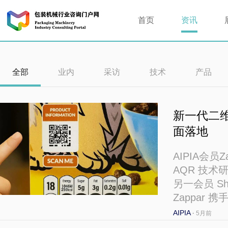
首页
资讯
全部
业内
采访
技术
产品
新一代二
面落地
AIPIA会员
AQR 技术研
另一会员 Sh
Zappar
AIPIA
·
5月前