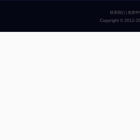
联系我们
|
免责申
Copyright © 2012-