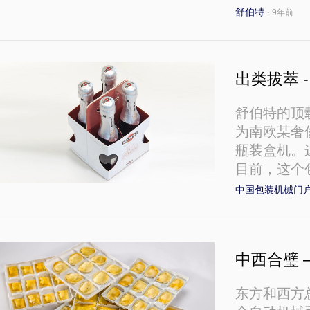
舒伯特
·
9年前
出类拔萃 
舒伯特的顶载
为南欧某奢
瓶装盒机。
目前，这个
中国包装机械门
中西合璧 
东方和西方