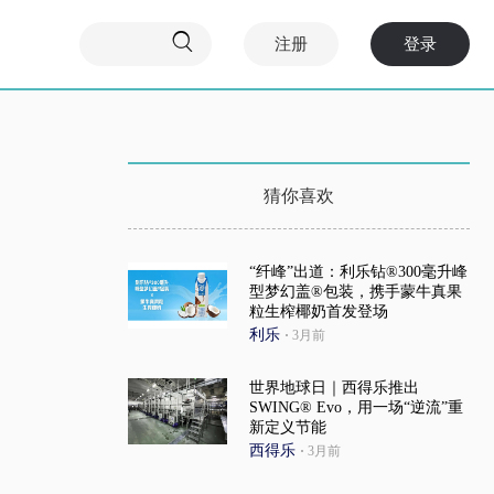

注册
登录
猜你喜欢
“纤峰”出道：利乐钻®300毫升峰
型梦幻盖®包装，携手蒙牛真果
粒生榨椰奶首发登场
利乐
·
3月前
世界地球日｜西得乐推出
SWING® Evo，用一场“逆流”重
新定义节能
西得乐
·
3月前