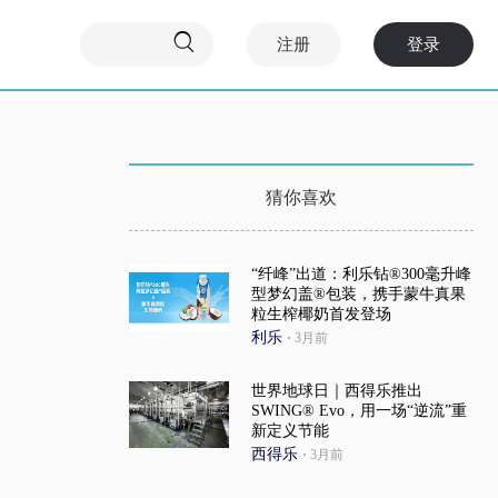

注册
登录
猜你喜欢
“纤峰”出道：利乐钻®300毫升峰
型梦幻盖®包装，携手蒙牛真果
粒生榨椰奶首发登场
利乐
·
3月前
世界地球日｜西得乐推出
SWING® Evo，用一场“逆流”重
新定义节能
西得乐
·
3月前