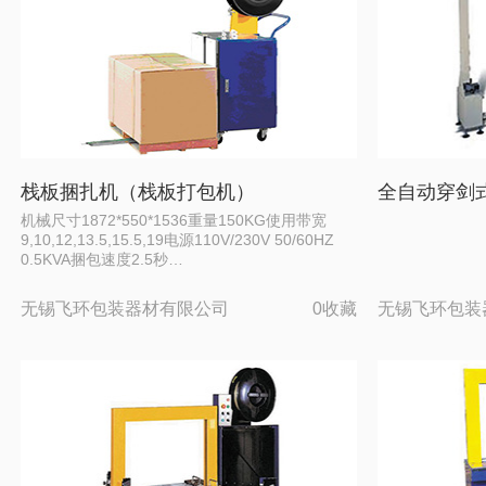
栈板捆扎机（栈板打包机）
全自动穿剑
机械尺寸1872*550*1536重量150KG使用带宽
9,10,12,13.5,15.5,19电源110V/230V 50/60HZ
0.5KVA捆包速度2.5秒…
无锡飞环包装器材有限公司
0收藏
无锡飞环包装