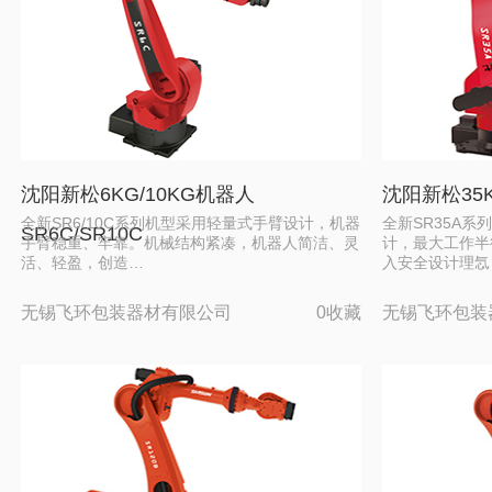
沈阳新松6KG/10KG机器人
沈阳新松35
全新SR6/10C系列机型采用轻量式手臂设计，机器
全新SR35A
SR6C/SR10C
手臂稳重、牢靠。机械结构紧凑，机器人简洁、灵
计，最大工作半
活、轻盈，创造…
入安全设计理忥
无锡飞环包装器材有限公司
0收藏
无锡飞环包装