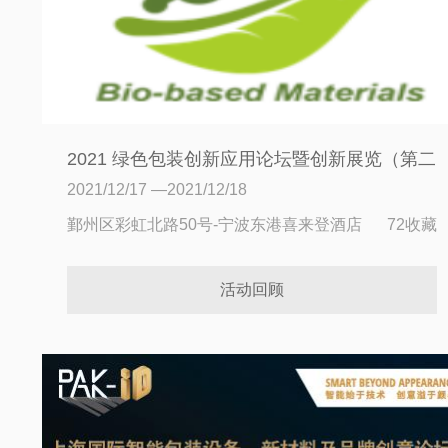
2021 绿色包装创新应用论坛暨创新展览（第二
届）
2021/12/17 —2021/12/18
鄞州区彩虹北路50号-宁波东港喜来登酒店
72收藏
活动回顾