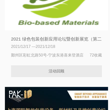
2021 绿色包装创新应用论坛暨创新展览（第二
届）
2021/12/17 —2021/12/18
鄞州区彩虹北路50号-宁波东港喜来登酒店
72收藏
活动回顾